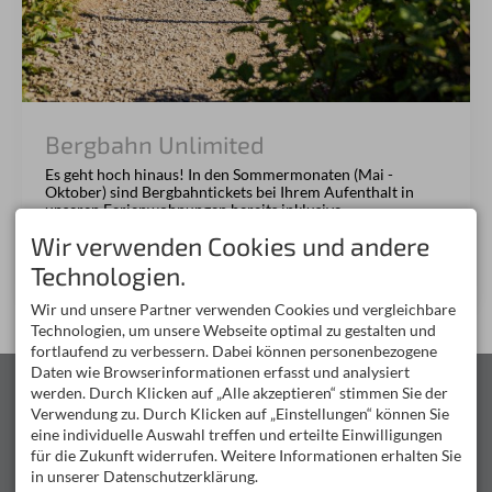
Bergbahn Unlimited
Es geht hoch hinaus! In den Sommermonaten (Mai -
Oktober) sind Bergbahntickets bei Ihrem Aufenthalt in
unseren Ferienwohnungen bereits inklusive.
Wir verwenden Cookies und andere
Technologien.
weitere Informationen
Wir und unsere Partner verwenden Cookies und vergleichbare
Technologien, um unsere Webseite optimal zu gestalten und
fortlaufend zu verbessern. Dabei können personenbezogene
Daten wie Browserinformationen erfasst und analysiert
KONTAKT
ALPINSCHULE
werden. Durch Klicken auf „Alle akzeptieren“ stimmen Sie der
OBERSTDORF
Ulrike Tauser
Verwendung zu. Durch Klicken auf „Einstellungen“ können Sie
Sigismundstraße 4
Wir führen seit 1981 die
eine individuelle Auswahl treffen und erteilte Einwilligungen
87561 Oberstdorf
Alpinschule Oberstdorf
und
für die Zukunft widerrufen. Weitere Informationen erhalten Sie
DEUTSCHLAND
bieten unseren Gästen eine
Tel.
+49 8322 940 750
Vielfalt an Touren, um die
in unserer Datenschutzerklärung.