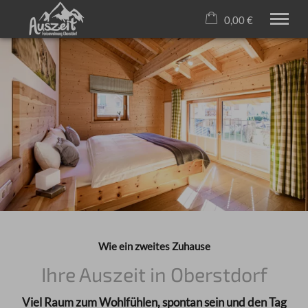
0,00 €
×
23. bis 30. August
Warenkorb ist leer
2 Erwachsene
Willkommen
Ferienwohnungen
Freizeit
Service
+49 1703882883
Wie ein zweites Zuhause
Ihre Auszeit in Oberstdorf
Viel Raum zum Wohlfühlen, spontan sein und den Tag